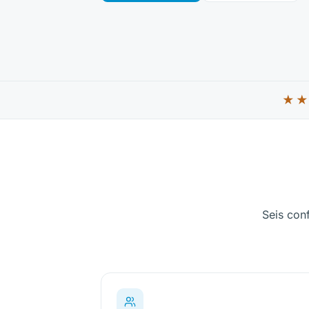
★
5 est
Seis con