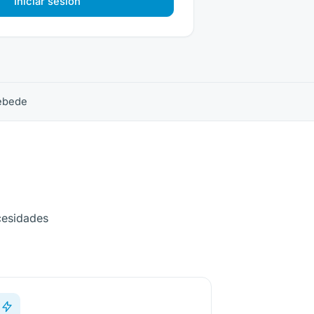
Iniciar sesión
rebede
cesidades