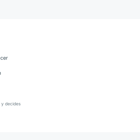
acer
n
 y decides