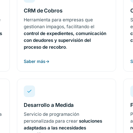
CRM de Cobros
e
Herramienta para empresas que
S
gestionan impagos, facilitando el
e
s
control de expedientes, comunicación
c
con deudores y supervisión del
c
proceso de recobro
.
Saber más
S
Desarrollo a Medida
F
a
Servicio de programación
P
personalizada para crear
soluciones
a
adaptadas a las necesidades
r